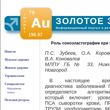
ЗОЛОТОЕ 
Информационный портал о ре
Роль соноэластографии при 
Новости
П.С. Зубеев, О.А. Коров
В.А. Коновалов
Мужское здоровье
МЛПУ ГБ № 33, Нижн
Женское здоровье
Новгород
Терминология
В настоящее вре
Специалистам
диагностика заболеваний
Мероприятия
определяется алгоритм
Тезисы
который включает: уров
Полезные ресурсы
ПСА сыворотки крови, П
ТРУЗИ, урофлоуметрию, М