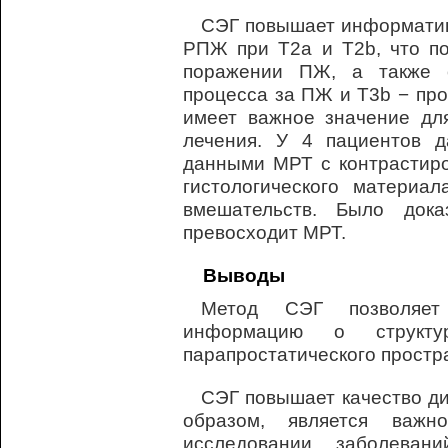
СЭГ повышает информатив
РПЖ при T2a и T2b, что по
поражении ПЖ, а также 
процесса за ПЖ и T3b − про
имеет важное значение дл
лечения. У 4 пациентов 
данными МРТ с контрастир
гистологического материал
вмешательств. Было док
превосходит МРТ.
Выводы
Метод СЭГ позволяет
информацию о структу
парапростатического простр
СЭГ повышает качество ди
образом, является важн
исследовании заболева