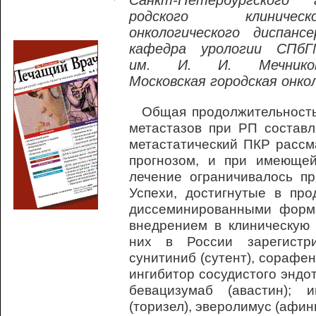
Санкт-Петербургского 
родского клиническо
онкологического диспансе
кафедра урологии СПбГ
им. И. И. Мечников
Московская городская онко
Общая продолжительность
метастазов при РП составл
метастатический ПКР рассм
прогнозом, и при имеющей
лечение ограничивалось пр
Успехи, достигнутые в пр
диссеминированными форма
внедрением в клиническую 
них в России зарегистри
сунитиниб (сутент), сорафен
ингибитор сосудистого эндо
бевацизумаб (авастин); 
(торизел), эверолимус (афин