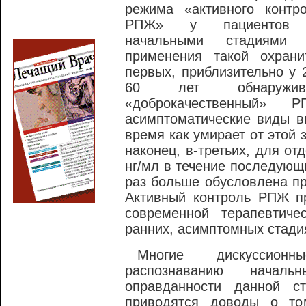
режима «активного контр
РПЖ» у пациентов
начальными стадиями 
применения такой охрани
первых, приблизительно у 
60 лет обнаружив
«доброкачественный» Р
асимптоматические виды в
время как умирает от этой 
наконец, в-третьих, для о
нг/мл в течение последующи
раз больше обусловлена п
Активный контроль РПЖ п
современной терапевтиче
ранних, асимптомных стади
Многие дискуссион
распознаванию начал
оправданности данной ст
приводятся доводы о то