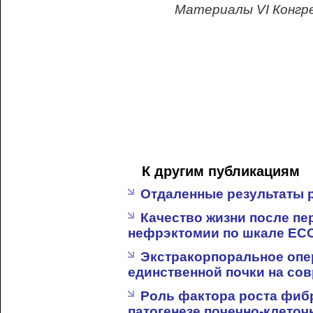
Материалы VI Конгр
К другим публикациям
Отдаленные результаты 
Качество жизни после п
нефрэктомии по шкале EC
Экстракорпоральное опе
единственной почки на со
Роль фактора роста фибр
патогенезе почечно-клеточ