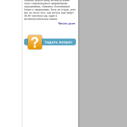
Меньше недели назад мочеиспускание
стало сопровождаться неприятными
ощущениями, становясь болезненным
ближе к завершению. Боль не острая, рези
нет, но после того, как мочусь ещё минут
30-40 чувствую как зудит в
мочеиспускательном канале.
Читать далее