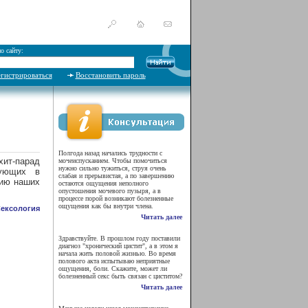
о сайту:
егистрироваться
Восстановить пароль
Полгода назад начались трудности с
ит-парад
мочеиспусканием. Чтобы помочиться
нужно сильно тужиться, струя очень
тующих в
слабая и прерывистая, а по завершению
нию наших
остаются ощущения неполного
опустошения мочевого пузыря, а в
процессе порой возникают болезненные
ощущения как бы внутри члена.
ексология
Читать далее
Здравствуйте. В прошлом году поставили
диагноз "хронический цистит", а в этом я
начала жить половой жизнью. Во время
полового акта испытываю неприятные
ощущения, боли. Скажите, может ли
болезненный секс быть связан с циститом?
Читать далее