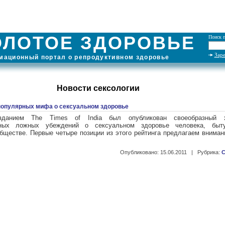
ОЛОТОЕ ЗДОРОВЬЕ
Поиск п
Зар
ационный портал о репродуктивном здоровье
Новости сексологии
популярных мифа о сексуальном здоровье
зданием The Times of India был опубликован своеобразный х
нных ложных убеждений о сексуальном здоровье человека, бы
бществе. Первые четыре позиции из этого рейтинга предлагаем внима
Опубликовано: 15.06.2011 | Рубрика:
С