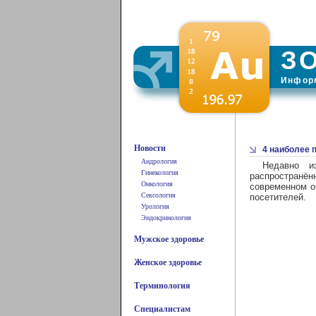
З
Информ
Новости
4 наиболее 
Андрология
Недавно и
Гинекология
распространё
Онкология
современном о
Сексология
посетителей.
Урология
Эндокринология
Мужское здоровье
Женское здоровье
Терминология
Специалистам