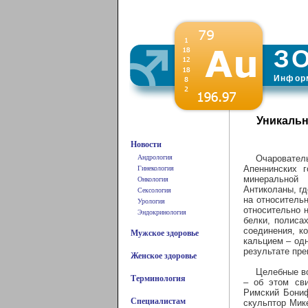
З
Информ
Уникальн
Новости
Андрология
Очаровател
Апеннинских 
Гинекология
минеральной 
Онкология
Антиколаны, гд
Сексология
на относитель
Урология
относительно 
Эндокринология
белки, полиса
соединения, к
Мужское здоровье
кальцием – од
результате пре
Женское здоровье
Целебные во
Терминология
– об этом сви
Римский Бониф
Специалистам
скульптор Мик