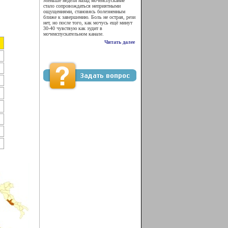
Меньше недели назад мочеиспускание
стало сопровождаться неприятными
ощущениями, становясь болезненным
ближе к завершению. Боль не острая, рези
нет, но после того, как мочусь ещё минут
30-40 чувствую как зудит в
мочеиспускательном канале.
Читать далее