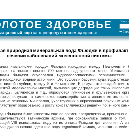
ОЛОТОЕ ЗДОРОВЬЕ
Поиск п
Зар
ационный портал о репродуктивном здоровье
ая природная минеральная вода Фьюджи в профилакт
лечении заболеваний мочеполовой системы
ьный итальянский городок Фьюджи находится между Неаполем и 
горах, на высоте свыше 700 метров над уровнем моря. Уникальны
воды Фьюджи обусловлен гидрогеологическими особенностями 
е находятся водные источники. Это туфовый бассейн, куда вода стекае
но низкой глубине, между 8 и 20 метрами. В результате воздействия 
низкой молекулярной массой, вызывающих деградацию таких биополим
хариды, целлюлоза и т.д., образуются гуминовые и фульвеновые орг
оторые вступают в химическое взаимодействие с ионами металлов и
ним из основных минералов, участвующих в образовании почечных камн
пятствует образованию и росту кристаллической решётки почечного камн
ды Фьюджи были известны еще со времен средневековья, примерно с 
детельствуют ватиканские архивы, где сохранились записи о том,
аций VIII использовал воду из источника Фьюджи для лечения. А з
еланджело назвал здешнюю воду «дробящей камни», испытав на себе