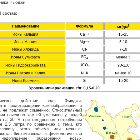
чника Фьюджи.
 состав:
3
Наименование
Формула
мг/дм
Ионы Кальция
Ca++
15-25
Ионы Магния
Mg++
5-10
Ионы Хлорида
Cl-
7-10
SO
Ионы Сульфата
менее 5
4
HCO
Ионы Гидрокарбоната
90-110
3
Ионы Натрия и Калия
N+K
менее 10
Ионы Кремния
Si
15-20
Уровень минерализации, г/л: 0,15-0,20
тическое действие воды Фьюджи,
 в предотвращении камнеобразования в
, не подлежит сомнению. Относительный
ния почечных камней уменьшен у людей
о на 30 % при ежедневном потреблении
е 2,5 литра по сравнению с теми, кто
половину этого объема или меньше.
ростая биохимическая и физиологическая
 недопущение образования новых