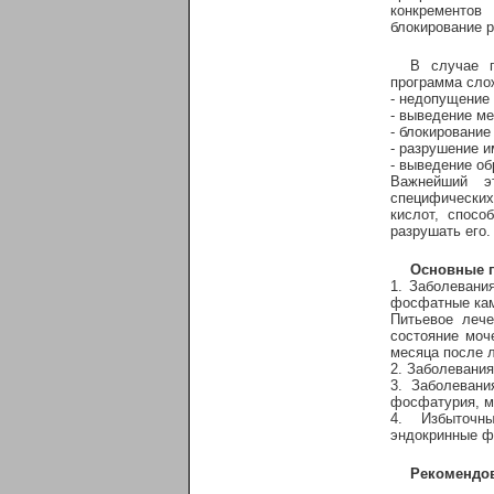
конкрементов
блокирование 
В случае 
программа сло
- недопущение 
- выведение ме
- блокирование
- разрушение 
- выведение о
Важнейший э
специфических
кислот, спосо
разрушать его.
Основные п
1. Заболевани
фосфатные камн
Питьевое леч
состояние моч
месяца после 
2. Заболевания
3. Заболевани
фосфатурия, мо
4. Избыточны
эндокринные фо
Рекомендов