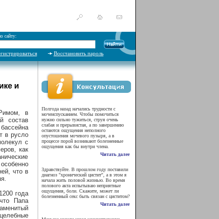
о сайту:
егистрироваться
Восстановить пароль
ике и
Полгода назад начались трудности с
Римом, в
мочеиспусканием. Чтобы помочиться
й состав
нужно сильно тужиться, струя очень
слабая и прерывистая, а по завершению
бассейна
остаются ощущения неполного
т в русло
опустошения мочевого пузыря, а в
молекул с
процессе порой возникают болезненные
ощущения как бы внутри члена.
еров, как
Читать далее
анические
 особенно
Здравствуйте. В прошлом году поставили
ей, что в
диагноз "хронический цистит", а в этом я
я.
начала жить половой жизнью. Во время
полового акта испытываю неприятные
ощущения, боли. Скажите, может ли
1200 года
болезненный секс быть связан с циститом?
 что Папа
Читать далее
наменитый
 целебные