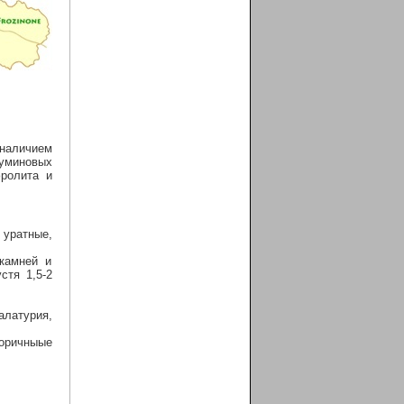
аличием
гуминовых
фролита и
 уратные,
камней и
стя 1,5-2
алатурия,
оричныые