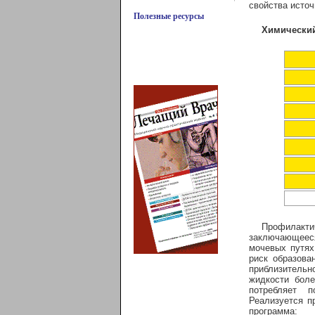
свойства исто
Полезные ресурсы
Химический
Профилак
заключающееся
мочевых путях
риск образова
приблизительн
жидкости боле
потребляет 
Реализуется п
программа: