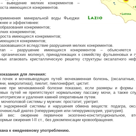
 – выведение мелких конкрементов –
роста имеющихся конкрементов.
применения минеральной воды Фьюджи
жнее и эффективнее:
образования конкрементов;
лких конкрементов;
 роста имеющихся конкрементов;
имеющихся конкрементов;
бразовавшихся вследствие разрушения мелких конкрементов.
тап – разрушение имеющихся конкрементов – объясняется н
 органических молекул, принадлежащих к семейству фульвеновых и 
бных атаковать кристаллическую решетку структуры оксалатного не
оказания для лечения:
я почек и мочевыводящих путей: мочекаменная болезнь, (оксалатные,
и, микролитиаз), пиелит, пиелонефрит, цистит.
ение при мочекаменной болезни показано, если размеры и формы 
евых путей не препятствуют нормальному пассажу мочи, а также спу
литотрипсии и удаления камней оперативным путем.
 мочеполовой системы у мужчин: простатит, уретрит.
я эндокринной системы и нарушения обмена веществ: подагра, окс
чекислый диатез (гиперурикурия или гиперурикозурия, уратурия).
й вес: ожирение первичное экзогенно-конституциональное, вт
рмыи ожирения I-II ст., без декомпенсации кровообращения.
ана к ежедневному употреблению.