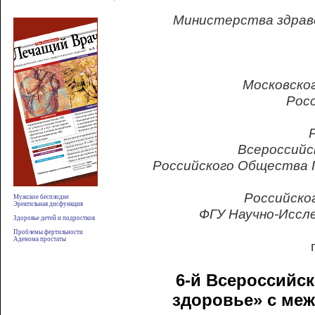
Министерства здраво
Московско
Рос
Всероссийс
Российского Общества 
Российско
Мужское бесплодие
Эректильная дисфункция
ФГУ Научно-Иссл
Здоровье детей и подростков
Проблемы фертильности
Аденома простаты
6-й Всероссийск
здоровье
» с ме