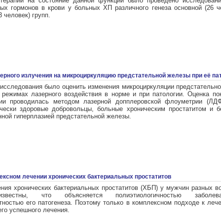
 терапии на состояние данной функции было проведено исследован
ых гормонов в крови у больных ХП различного генеза основной (26 ч
3 человек) групп.
ерного излучения на микроциркуляцию предстательной железы при её па
исследования было оценить изменения микроциркуляции предстательн
 режимах лазерного воздействия в норме и при патологии. Оценка по
ции проводилась методом лазерной допплеровской флоуметрии (ЛДФ
ически здоровые добровольцы, больные хроническим простатитом и 
нной гиперплазией предстательной железы.
ексном лечении хронических бактериальных простатитов
ения хронических бактериальных простатитов (ХБП) у мужчин разных в
известны, что объясняется полиэтиологичностью заболе
тностью его патогенеза. Поэтому только в комплексном подходе к ле
его успешного лечения.