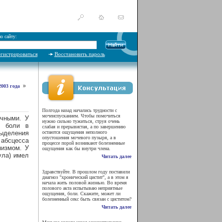
о сайту:
егистрироваться
Восстановить пароль
»
003 года
Полгода назад начались трудности с
мочеиспусканием. Чтобы помочиться
ичными. У
нужно сильно тужиться, струя очень
е боли в
слабая и прерывистая, а по завершению
выделения
остаются ощущения неполного
опустошения мочевого пузыря, а в
абсцесса
процессе порой возникают болезненные
пизмом. У
ощущения как бы внутри члена.
ула) имел
Читать далее
Здравствуйте. В прошлом году поставили
диагноз "хронический цистит", а в этом я
начала жить половой жизнью. Во время
полового акта испытываю неприятные
ощущения, боли. Скажите, может ли
болезненный секс быть связан с циститом?
Читать далее