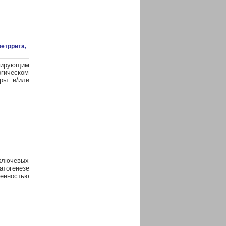
етррита,
вирующим
огическом
ры и/или
 ключевых
атогенезе
енностью