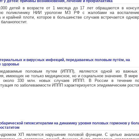
т у детей: причины возникновения, лечение и профилактика
000 детей в возрасте от 1 месяца до 17 лет обращаются в консул
кую поликлинику НИИ урологии МЗ РФ с жалобами на воспаление
а и крайней плоти, которое в большинстве случаев встречается однов
 баланопостит.
териальных и вирусных инфекций, передаваемых половым путём, на
е здоровье
редаваемые половым путем (ИППП), являются одной из важных
я, имеющих не только медицинское, но и социальное значение. В мире
ся около 330 млн. новых случаев ИППП. В России в течение по
итуация по заболеваемости ИППП характеризуется эпидемическим росто
обарической гипокситерапии на динамику уровня половых гормонов у бол
ростатитом
ндромом ХП является нарушение половой функции. С целью анализа