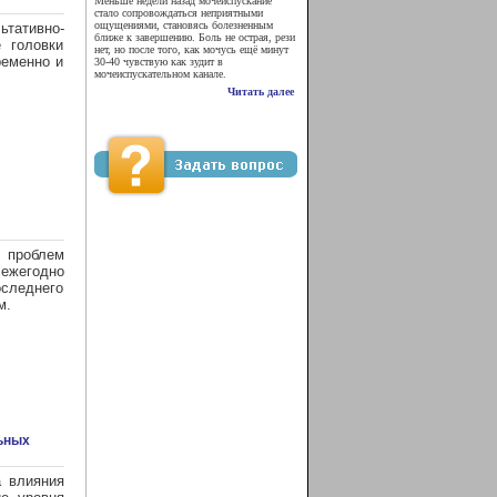
Меньше недели назад мочеиспускание
стало сопровождаться неприятными
ощущениями, становясь болезненным
ьтативно-
ближе к завершению. Боль не острая, рези
 головки
нет, но после того, как мочусь ещё минут
ременно и
30-40 чувствую как зудит в
мочеиспускательном канале.
Читать далее
 проблем
 ежегодно
следнего
м.
ьных
 влияния