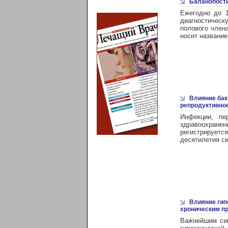
Баланопости
Ежегодно до 1
диагностичес
полового член
носит название
Влияние бак
репродуктивно
Инфекции, пе
здравоохранени
регистрирует
десятилетия с
Влияние гип
хроническим п
Важнейшим си