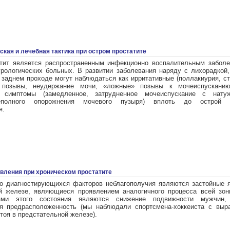
ская и лечебная тактика при остром простатите
тит является распространенным инфекционно воспалительным забол
рологических больных. В развитии заболевания наряду с лихорадкой
заднем проходе могут наблюдаться как ирритативные (поллакиурия, ст
 позывы, неудержание мочи, «ложные» позывы к мочеиспусканию
е симптомы (замедленное, затрудненное мочеиспускание с натуж
полного опорожнения мочевого пузыря) вплоть до острой з
я.
вления при хроническом простатите
о диагностирующихся факторов неблагополучия являются застойные 
й железе, являющиеся проявлением аналогичного процесса всей зо
ами этого состояния являются снижение подвижности мужчин,
я предрасположенность (мы наблюдали спортсмена-хоккеиста с выр
тоя в предстательной железе).