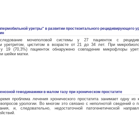
ипермобильной уретры" в развитии просткоитального рецидивирующего ур
ин
бследование мочеполовой системы у 27 пациенток с рециди
м уретритом, циститом в возрасте от 21 до 34 лет. При микробиол
 у 19 (70,3%) пациенток обнаружено совпадение микрофлоры урет
и шейки матки.
енозной гемодинамики в малом тазу при хроническом простатите
ремя проблема лечения хронического простатита занимает одну из
вопросов урологии. Во многом это связано с неполнотой сведений о п
ания, и, следовательно, недостаточной патогенетической направл
ействий.