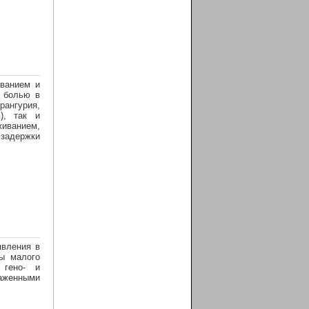
еванием и
, болью в
рангурия,
), так и
иванием,
адержки
явления в
ны малого
 гено- и
аженными