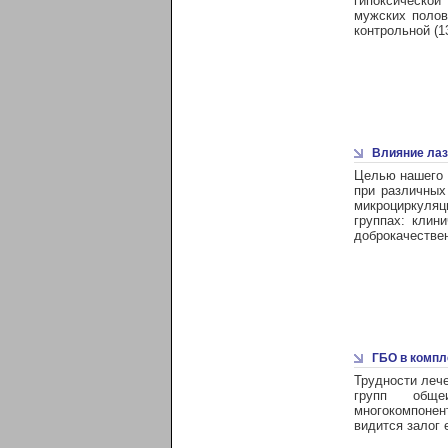
гипоксической
мужских полов
контрольной (1
Влияние лаз
Целью нашего 
при различных
микроциркуля
группах: клин
доброкачестве
ГБО в компл
Трудности леч
групп обще
многокомпонен
видится залог 