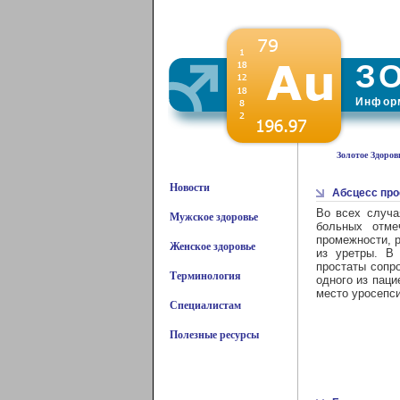
З
Информ
Золотое Здоров
Новости
Абсцесс про
Во всех случа
Мужское здоровье
больных отме
промежности, р
Женское здоровье
из уретры. В
простаты сопр
Терминология
одного из паци
место уросепс
Специалистам
Полезные ресурсы