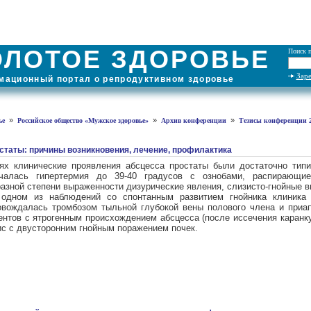
ОЛОТОЕ ЗДОРОВЬЕ
Поиск п
Зар
ационный портал о репродуктивном здоровье
»
»
»
ье
Российское общество «Мужское здоровье»
Архив конференции
Тезисы конференции 2
статы: причины возникновения, лечение, профилактика
ях клинические проявления абсцесса простаты были достаточно тип
чалась гипертермия до 39-40 градусов с ознобами, распирающи
азной степени выраженности дизурические явления, слизисто-гнойные 
 одном из наблюдений со спонтанным развитием гнойника клиника 
овождалась тромбозом тыльной глубокой вены полового члена и приа
ентов с ятрогенным происхождением абсцесса (после иссечения каранк
ис с двусторонним гнойным поражением почек.