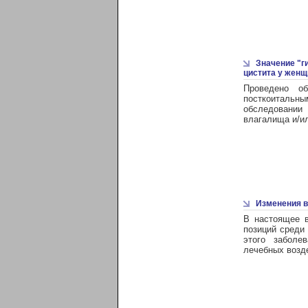
Значение "г
цистита у женщ
Проведено о
посткоитальны
обследовании
влагалища и/ил
Изменения в
В настоящее в
позиций среди 
этого заболев
лечебных возд