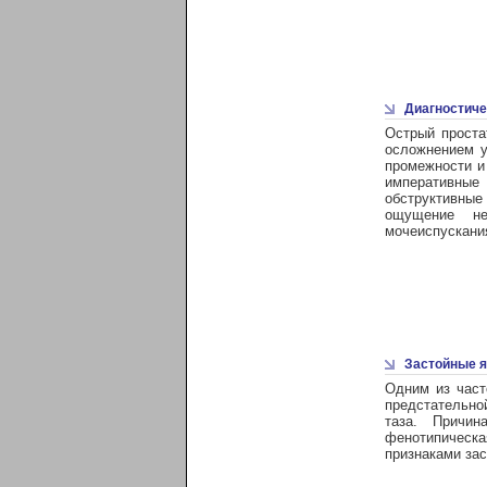
Диагностиче
Острый проста
осложнением у
промежности и 
императивные
обструктивны
ощущение не
мочеиспускани
Застойные я
Одним из част
предстательно
таза. Причин
фенотипическа
признаками зас