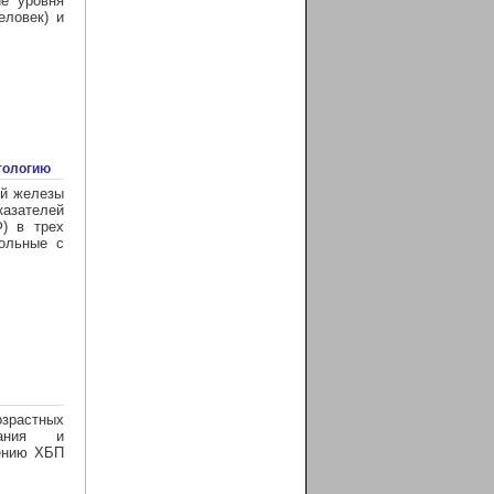
ие уровня
еловек) и
тологию
ой железы
казателей
) в трех
больные с
озрастных
вания и
чению ХБП