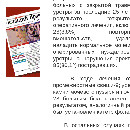
больных с закрытой трав
уретры за последние 25 лет
результате "открытог
оперативного лечения, вклю
26(8,8%) повторн
вмешательств, удало
наладить нормальное мочеис
оперированных нуждалис
уретры, а нарушения эрек
85(30,1^) пострадавших.
В ходе лечения отме
промежностные свиши-9; уре
камни мочевого пузыря и поч
23 больным был наложен 
результатом, аналогичный р
был установлен катетр фоле
В остальных случаях пе