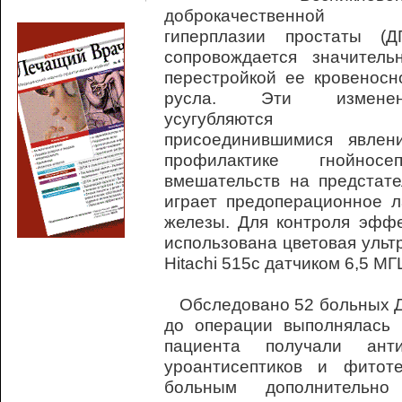
доброкачественной
гиперплазии простаты (Д
сопровождается значитель
перестройкой ее кровеносн
русла. Эти изменен
усугубляются
присоединившимися явлен
профилактике гнойнос
вмешательств на предстат
играет предоперационное л
железы. Для контроля эффе
использована цветовая ульт
Hitachi 515с датчиком 6,5 МГ
Обследовано 52 больных ДГП
до операции выполнялась 
пациента получали анти
уроантисептиков и фитот
больным дополнительно 