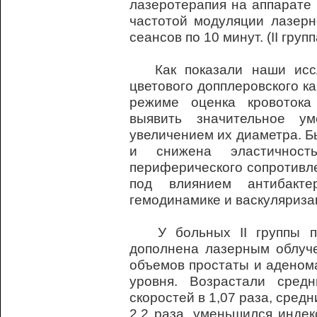
лазеротерапия на аппарате
частотой модуляции лазерн
сеансов по 10 минут. (II групп
Как показали наши иссл
цветового допплеровского к
режиме оценка кровотока
выявить значительное у
увеличением их диаметра. Б
и снижена эластичнос
периферического сопротивле
под влиянием антибакте
гемодинамике и васкуляриза
У больных II группы пр
дополнена лазерным облуч
объемов простаты и аденома
уровня. Возрастали сред
скоростей в 1,07 раза, сред
2,2 раза, уменьшился индек