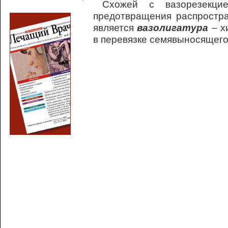
Схожей с вазорезекци
предотвращения распростр
является
вазолигатура
– х
в перевязке семявыносящего