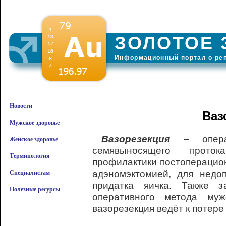
ЗОЛОТОЕ 
Информационный портал о ре
Новости
Ваз
Мужское здоровье
Вазорезекция
– операц
Женское здоровье
семявыносящего прото
Терминология
профилактики постоперацио
адэномэктомией, для недо
Специалистам
придатка яичка. Также з
Полезные ресурсы
оперативного метода муж
вазорезекция ведёт к потере