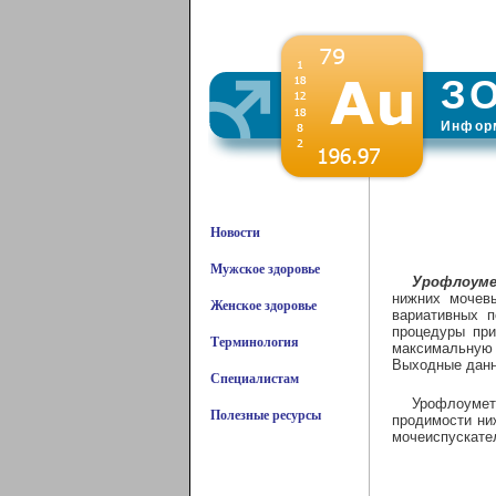
З
Информ
Новости
Мужское здоровье
Урофлоум
нижних мочевы
Женское здоровье
вариативных п
процедуры при
Терминология
максимальную
Выходные данн
Специалистам
Урофлоумет
Полезные ресурсы
продимости ни
мочеиспускател