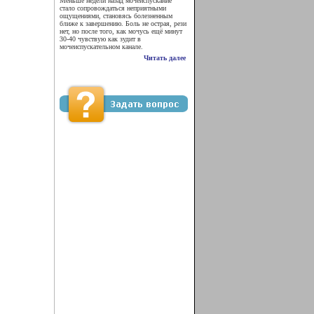
Меньше недели назад мочеиспускание
стало сопровождаться неприятными
ощущениями, становясь болезненным
ближе к завершению. Боль не острая, рези
нет, но после того, как мочусь ещё минут
30-40 чувствую как зудит в
мочеиспускательном канале.
Читать далее