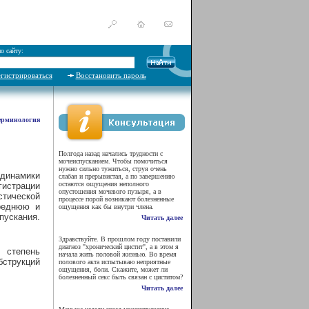
о сайту:
егистрироваться
Восстановить пароль
ерминология
Полгода назад начались трудности с
мочеиспусканием. Чтобы помочиться
нужно сильно тужиться, струя очень
одинамики
слабая и прерывистая, а по завершению
остаются ощущения неполного
истрации
опустошения мочевого пузыря, а в
стической
процессе порой возникают болезненные
среднюю и
ощущения как бы внутри члена.
ускания.
Читать далее
Здравствуйте. В прошлом году поставили
диагноз "хронический цистит", а в этом я
 степень
начала жить половой жизнью. Во время
бструкций
полового акта испытываю неприятные
ощущения, боли. Скажите, может ли
болезненный секс быть связан с циститом?
Читать далее