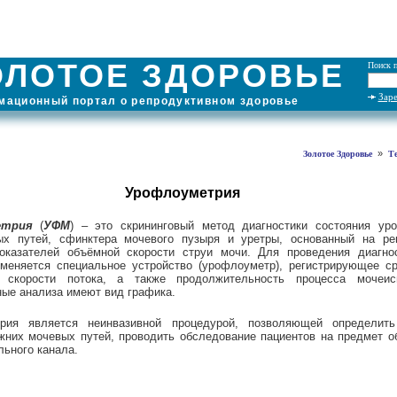
ОЛОТОЕ ЗДОРОВЬЕ
Поиск п
Зар
ационный портал о репродуктивном здоровье
»
Золотое Здоровье
Т
Урофлоуметрия
етрия
(
УФМ
) – это скрининговый метод диагностики состояния ур
х путей, сфинктера мочевого пузыря и уретры, основанный на рег
оказателей объёмной скорости струи мочи. Для проведения диагно
меняется специальное устройство (урофлоуметр), регистрирующее 
 скорости потока, а также продолжительность процесса мочеисп
ые анализа имеют вид графика.
рия является неинвазивной процедурой, позволяющей определить
жних мочевых путей, проводить обследование пациентов на предмет о
ьного канала.