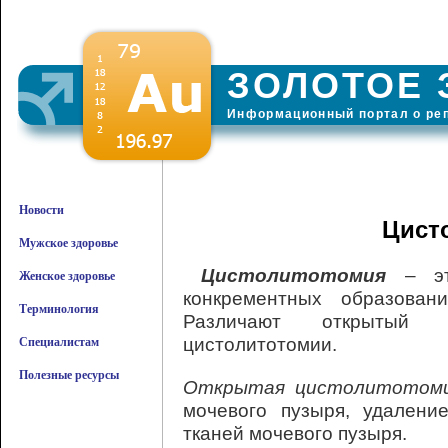
ЗОЛОТОЕ 
Информационный портал о ре
Новости
Цист
Мужское здоровье
Цистолитотомия
– это
Женское здоровье
конкрементных образован
Терминология
Различают открытый 
цистолитотомии.
Специалистам
Полезные ресурсы
Открытая цистолитотом
мочевого пузыря, удален
тканей мочевого пузыря.