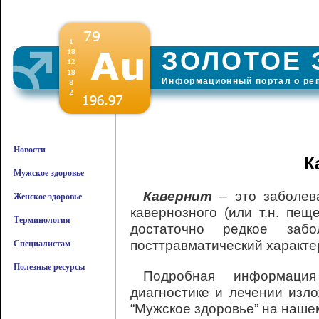
ЗОЛОТОЕ 
Информационный портал о ре
Новости
К
Мужское здоровье
Кавернит
– это заболев
Женское здоровье
кавернозного (или т.н. пещ
Терминология
достаточно редкое заб
посттравматический характе
Специалистам
Полезные ресурсы
Подробная информаци
диагностике и лечении изл
“Мужское здоровье” на наше