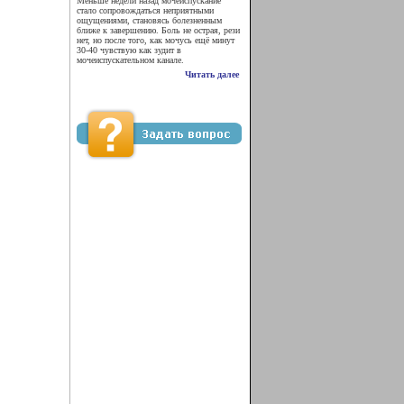
Меньше недели назад мочеиспускание
стало сопровождаться неприятными
ощущениями, становясь болезненным
ближе к завершению. Боль не острая, рези
нет, но после того, как мочусь ещё минут
30-40 чувствую как зудит в
мочеиспускательном канале.
Читать далее