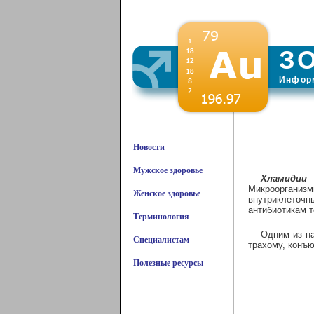
З
Информ
Новости
Мужское здоровье
Хламидии
–
Микрооргани
Женское здоровье
внутриклеточ
антибиотикам т
Терминология
Одним из н
Специалистам
трахому, конъ
Полезные ресурсы