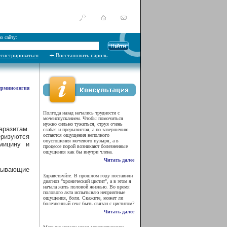
о сайту:
егистрироваться
Восстановить пароль
ерминология
Полгода назад начались трудности с
мочеиспусканием. Чтобы помочиться
нужно сильно тужиться, струя очень
разитам.
слабая и прерывистая, а по завершению
остаются ощущения неполного
ризуются
опустошения мочевого пузыря, а в
мицину и
процессе порой возникают болезненные
ощущения как бы внутри члена.
Читать далее
зывающие
Здравствуйте. В прошлом году поставили
диагноз "хронический цистит", а в этом я
начала жить половой жизнью. Во время
полового акта испытываю неприятные
ощущения, боли. Скажите, может ли
болезненный секс быть связан с циститом?
Читать далее