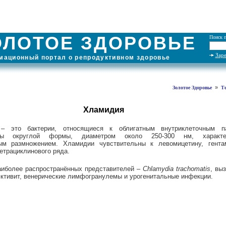
ОЛОТОЕ ЗДОРОВЬЕ
Поиск п
Зар
ационный портал о репродуктивном здоровье
»
Золотое Здоровье
Т
Хламидия
 это бактерии, относящиеся к облигатным внутриклеточным па
змы округлой формы, диаметром около 250-300 нм, характе
ным размножением. Хламидии чувствительны к левомицетину, гента
етрациклинового ряда.
аиболее распространённых представителей –
Chlamydia trachomatis
, вы
юктивит, венерические лимфогранулемы и урогенитальные инфекции.