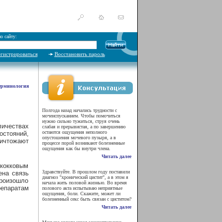
о сайту:
егистрироваться
Восстановить пароль
ерминология
Полгода назад начались трудности с
мочеиспусканием. Чтобы помочиться
нужно сильно тужиться, струя очень
личествах
слабая и прерывистая, а по завершению
остаются ощущения неполного
остояний,
опустошения мочевого пузыря, а в
ичтожают
процессе порой возникают болезненные
ощущения как бы внутри члена.
Читать далее
кокковым
Здравствуйте. В прошлом году поставили
ена связь
диагноз "хронический цистит", а в этом я
роизошло
начала жить половой жизнью. Во время
епаратам
полового акта испытываю неприятные
ощущения, боли. Скажите, может ли
болезненный секс быть связан с циститом?
Читать далее