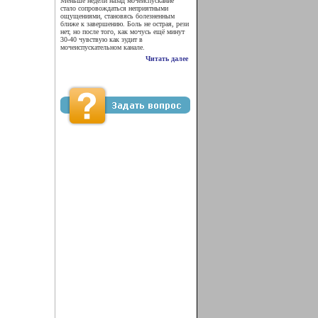
Меньше недели назад мочеиспускание
стало сопровождаться неприятными
ощущениями, становясь болезненным
ближе к завершению. Боль не острая, рези
нет, но после того, как мочусь ещё минут
30-40 чувствую как зудит в
мочеиспускательном канале.
Читать далее