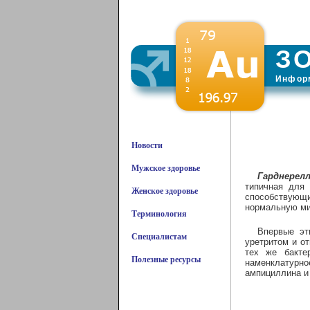
З
Информ
Новости
Мужское здоровье
Гарднерелл
типичная для 
Женское здоровье
способствующ
нормальную ми
Терминология
Впервые эт
Специалистам
уретритом и о
тех же бакте
Полезные ресурсы
наменклатурно
ампициллина и