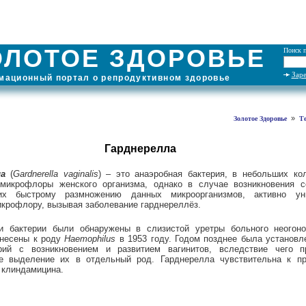
ОЛОТОЕ ЗДОРОВЬЕ
Поиск п
Зар
ационный портал о репродуктивном здоровье
»
Золотое Здоровье
Т
Гарднерелла
а
(
Gardnerella vaginalis
) – это анаэробная бактерия, в небольших ко
микрофлоры женского организма, однако в случае возникновения с
их быстрому размножению данных микроорганизмов, активно ун
крофлору, вызывая заболевание гарднереллёз.
и бактерии были обнаружены в слизистой уретры больного неогоно
тнесены к роду
Haemophilus
в 1953 году. Годом позднее была установл
рий с возникновением и развитием вагинитов, вследствие чего п
е выделение их в отдельный род. Гарднерелла чувствительна к пр
 клиндамицина.