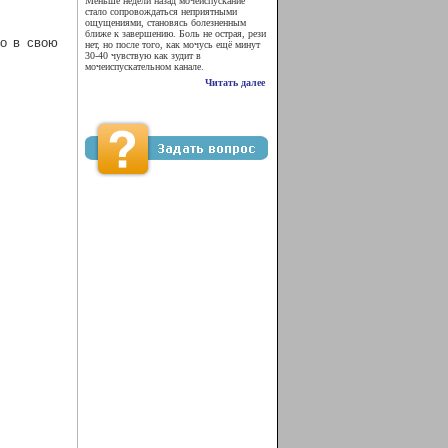
Меньше недели назад мочеиспускание
стало сопровождаться неприятными
ощущениями, становясь болезненным
ближе к завершению. Боль не острая, рези
то в свою
нет, но после того, как мочусь ещё минут
30-40 чувствую как зудит в
мочеиспускательном канале.
Читать далее