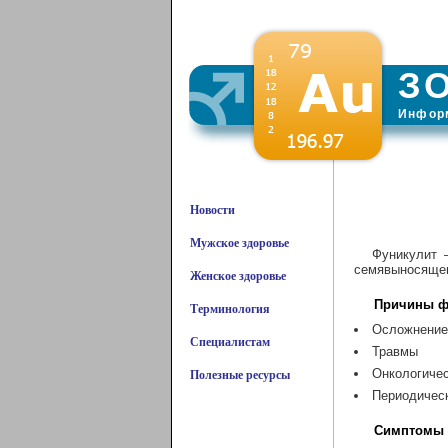
З
Информ
Новости
Мужское здоровье
Фуникулит 
семявыносящег
Женское здоровье
Причины ф
Терминология
Осложнение 
Специалистам
Травмы
Онкологичес
Полезные ресурсы
Периодичес
Симптомы