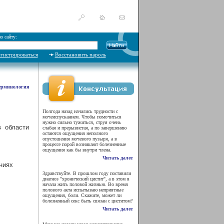
о сайту:
егистрироваться
Восстановить пароль
ерминология
Полгода назад начались трудности с
мочеиспусканием. Чтобы помочиться
нужно сильно тужиться, струя очень
в области
слабая и прерывистая, а по завершению
остаются ощущения неполного
опустошения мочевого пузыря, а в
процессе порой возникают болезненные
ощущения как бы внутри члена.
Читать далее
ниях
Здравствуйте. В прошлом году поставили
диагноз "хронический цистит", а в этом я
начала жить половой жизнью. Во время
полового акта испытываю неприятные
ощущения, боли. Скажите, может ли
болезненный секс быть связан с циститом?
Читать далее