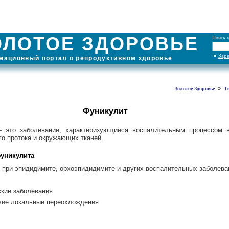
ОЛОТОЕ ЗДОРОВЬЕ
Поиск п
Зар
ационный портал о репродуктивном здоровье
»
Золотое Здоровье
Т
Фуникулит
– это заболевание, характеризующиеся воспалительным процессом 
о протока и окружающих тканей.
уникулита
при эпидидимите, орхоэпидидимите и других воспалительных заболева
кие заболевания
кие локальные переохлождения