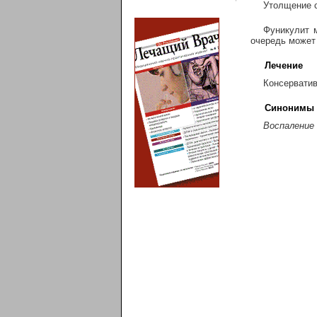
Утолщение с
Фуникулит 
очередь может
Лечение
Консерватив
Синонимы
Воспаление