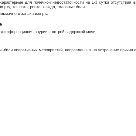
характерные для почечной недостаточности на 1-3 сутки отсутствия 
во рту, тошнота, рвота, жажда, головные боли.
ммиачного запаха изо рта
а
дифференциация анурии с острой задержкой мочи.
и и/или оперативных мероприятий, направленных на устранение причин а