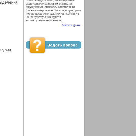
Меньше недели назад мочеиспускание
выделения
стало сопровождаться неприятными
ощущениями, становясь болезненным
ближе к завершению. Боль не острая, рези
нет, но после того, как мочусь ещё минут
30-40 чувствую как зудит в
мочеиспускательном канале.
Читать далее
нурии.