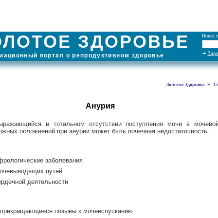
ОЛОТОЕ ЗДОРОВЬЕ
Поиск п
Зар
ационный портал о репродуктивном здоровье
»
Золотое Здоровье
Т
Анурия
ыражающийся в тотальном отсутствии поступления мочи в мочевой
ожных осложнений при анурии может быть почечная недостаточность.
фрологические заболевания
мочевыводящих путей
ердечной деятельности
 прекращающиеся позывы к мочеиспусканию