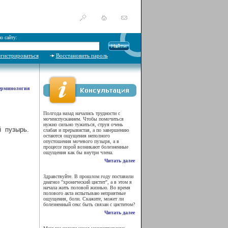
о сайту:
егистрироваться
Восстановить пароль
ерминология
Полгода назад начались трудности с
мочеиспусканием. Чтобы помочиться
нужно сильно тужиться, струя очень
 пузырь.
слабая и прерывистая, а по завершению
остаются ощущения неполного
опустошения мочевого пузыря, а в
процессе порой возникают болезненные
ощущения как бы внутри члена.
Читать далее
Здравствуйте. В прошлом году поставили
диагноз "хронический цистит", а в этом я
начала жить половой жизнью. Во время
полового акта испытываю неприятные
ощущения, боли. Скажите, может ли
болезненный секс быть связан с циститом?
Читать далее