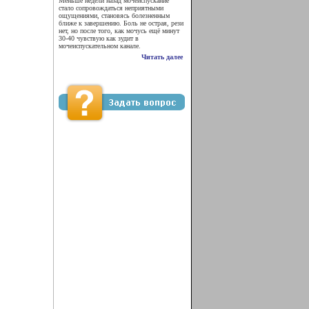
Меньше недели назад мочеиспускание
стало сопровождаться неприятными
ощущениями, становясь болезненным
ближе к завершению. Боль не острая, рези
нет, но после того, как мочусь ещё минут
30-40 чувствую как зудит в
мочеиспускательном канале.
Читать далее