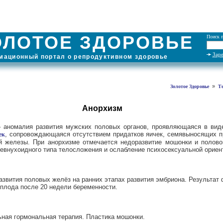
ОЛОТОЕ ЗДОРОВЬЕ
Поиск п
Зар
ационный портал о репродуктивном здоровье
»
Золотое Здоровье
Т
Анорхизм
 аномалия развития мужских половых органов, проявляющаяся в вид
, сопровождающаяся отсутствием придатков яичек, семявыносящих п
ек
й железы. При анорхизме отмечается недоразвитие мошонки и полово
евнухоидного типа телосложения и ослабление психосексуальной ориен
азвития половых желёз на ранних этапах развития эмбриона. Результат
плода после 20 недели беременности.
ная гормональная терапия. Пластика мошонки.