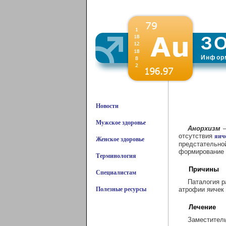
З
Информ
Новости
Мужское здоровье
Анорхизм
–
отсутствия
яич
Женское здоровье
предстательно
формирование 
Терминология
Причины
Специалистам
Паталогия р
Полезные ресурсы
атрофии яичек 
Лечение
Заместитель